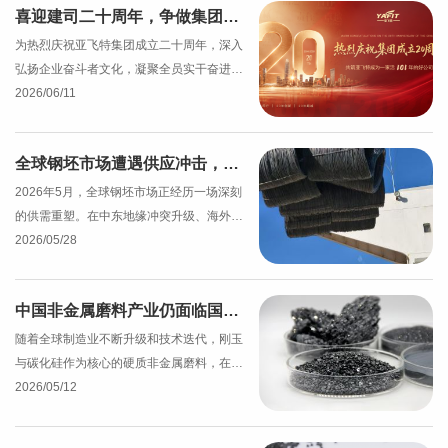
喜迎建司二十周年，争做集团奋斗者
为热烈庆祝亚飞特集团成立二十周年，深入
弘扬企业奋斗者文化，凝聚全员实干奋进力
量，近日，公司成功举办"喜迎建司二十周
2026/06/11
年，争做集团奋斗者"主题演讲比赛。...
全球钢坯市场遭遇供应冲击，中国钢坯产品加速填补全球缺口
2026年5月，全球钢坯市场正经历一场深刻
的供需重塑。在中东地缘冲突升级、海外钢
铁产能中断及全球贸易政策剧烈博弈的背景
2026/05/28
下，钢坯作为钢铁产业链最核心的半成品原
材料，其全球供应格局正发生历史性变化。
中国非金属磨料产业仍面临国际贸易摩擦加剧和市场价格竞争激烈等挑战
作为全球最大钢坯生产与出口国，中国钢坯
产品凭借产能规模、成本优势与快速响应能
随着全球制造业不断升级和技术迭代，刚玉
力，正以强劲姿态站上全球舞台中央。 国际
与碳化硅作为核心的硬质非金属磨料，在精
形势剧变：钢坯市场遭遇“供应冲击波” 2026
密加工、金属处理等工业领域的基础性地位
2026/05/12
年5月，全球钢坯市场迎来两大供应“黑天
愈发稳固。据预测，2025年全球磨料市场规
鹅”。首先，伊朗作为全球第十大钢铁...
模将突破550亿美元，中国凭借庞大的产能