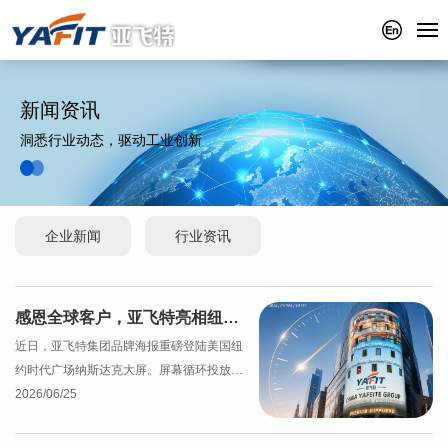
新闻资讯
洞悉行业动态，驱动工业创新
企业新闻
行业资讯
感恩全球客户，亚飞特亮相纽约时代广场纳斯达克大屏，闪耀世界十字路口
近日，亚飞特集团品牌海报重磅登陆美国纽
约时代广场纳斯达克大屏。屏幕循环投放专
属品牌海报...
2026/06/25