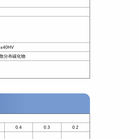
±40HV
散分布碳化物
0.4
0.3
0.2