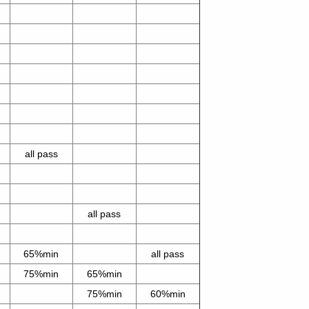
all pass
all pass
65%min
all pass
75%min
65%min
75%min
60%min