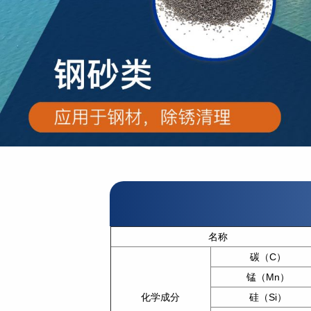
名称
碳（C）
锰（Mn）
化学成分
硅（Si）