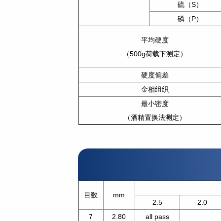
硫（S）
磷（P）
平均硬度
（500g荷载下测定）
硬度偏差
金相组织
最小密度
（酒精置换法测定）
目数
mm
2.5
2.0
7
2.80
all pass