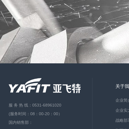
关于
企业简
服 务 热 线：
0531-68961020
企业实
(服务时间：08：00-20：00）
战略部
国内销售部：