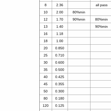
8
2.36
all pass
10
2.00
80%min
12
1.70
90%min
80%min
13
1.40
90%min
16
1.18
18
1.00
20
0.850
25
0.710
30
0.600
35
0.500
40
0.425
45
0.355
50
0.300
80
0.180
120
0.125