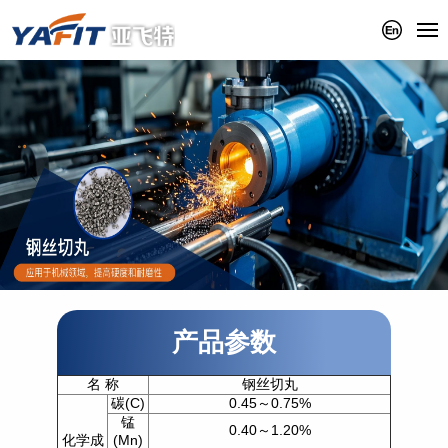
产品参数
名 称
钢丝切丸
碳(C)
0.45～0.75%
锰
0.40～1.20%
化学成
(Mn)