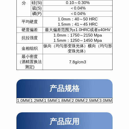
硅(Si)
0.10～0.30%
分
硫(S)
＜0.04%
磷(P)
＜0.04%
1.0mm：40～50 HRC
平均硬度
1.5mm：41～45 HRC
硬度偏差
最大偏差范围为±1.0HRC或者±40HV
1.0mm：1750～2150 Mpa
抗拉强度
1.5mm：1250～1450 Mpa
纵向（均匀形变珠光体）横向（均匀形
金相组织
变珠光体）
最小密度
（酒精置换法
7.8g/cm3
测定)
产品规格
1.0MM
1.2MM
1.5MM
1.8MM
2.0MM
2.5MM
3.0MM
产品应用